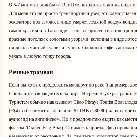
В 5-7 минутах ходьбы от Ват Пхо находится станция подзем
Для меня это не просто транспортный узел, это оазис спасен
эскалаторе под землю, в лицо ударяет ледяной воздух конд
самой красивой в Таиланде — она оформлена в стиле тронно
красные потолки с золотыми узорами, колонны в виде лотос
сходить в чистый туалет и купить холодный кофе в автомат
уехать в любую точку города.
Речные трамваи
Если вы хотите продолжить маршрут по реке (например, дое
IconSiam), возвращайтесь на пирс. На реке Чаупхрая работае
Туристам обычно навязывают Chao Phraya Tourist Boat (лодк
(~$4) за безлимит на день или 30 THB (~$0.80) за одну поезд
аудиогид на английском. Но я предпочитаю ездить как мес
флагом (Orange Flag Boat). Стоимость проезда фиксированн
независимо от расстояния. Да, там тесно, кондуктор гремит 