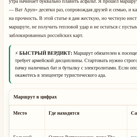
утра начинает буквально плавить асфальт. Я прошел маршр
— Ват Арун» десятки раз, сопровождая друзей и семью, и к
на прочность. В этой статье я дам жесткую, но честную инс
маршруте, не получить тепловой удар и не остаться с пусты
заблокированных российских карт.
⚡️
БЫСТРЫЙ ВЕРДИКТ:
Маршрут обязателен к посещен
требует армейской дисциплины. Стартовать нужно строго 
пачку наличных бат и бутылку с электролитами. Если опо
окажетесь в эпицентре туристического ада.
Маршрут в цифрах
Место
Где находится
Са