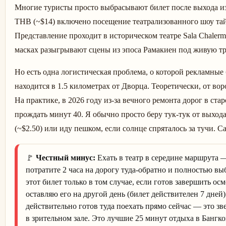
Многие туристы просто выбрасывают билет после выхода из Д
THB (~$14) включено посещение театрализованного шоу тай
Представление проходит в историческом театре Sala Chaler
масках разыгрывают сцены из эпоса Рамакиен под живую т
Но есть одна логистическая проблема, о которой рекламные 
находится в 1.5 километрах от Дворца. Теоретически, от вор
На практике, в 2026 году из-за вечного ремонта дорог в ста
прождать минут 40. Я обычно просто беру тук-тук от выхо
(~$2.50) или иду пешком, если солнце спряталось за тучи. С
🚩
Честный минус:
Ехать в театр в середине маршрута —
потратите 2 часа на дорогу туда-обратно и полностью вы
этот билет только в том случае, если готов завершить ос
оставляю его на другой день (билет действителен 7 дней)
действительно готов туда поехать прямо сейчас — это з
в зрительном зале. Это лучшие 25 минут отдыха в Бангко