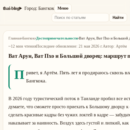
thai-blog
Город: Бангкок
Меню
Найти
Главная
›
Бангкок
›
Достопримечательности
›
Ват Арун, Ват Пхо и Большой 
~12 мин чтения
Последнее обновление
:
21 мая 2026 г.
Автор
:
Артём
Ват Арун, Ват Пхо и Большой дворец: маршрут 
П
ривет, я Артём. Пять лет я продираюсь сквозь 
Бангкока.
В 2026 году туристический поток в Таиланде пробил все ис
думаете, что сможете просто приехать к Большому дворцу к 
сделать красивые кадры без чужих локтей в кадре — забудь
наказывает за наивность. Воздух здесь густой и липкий, как 