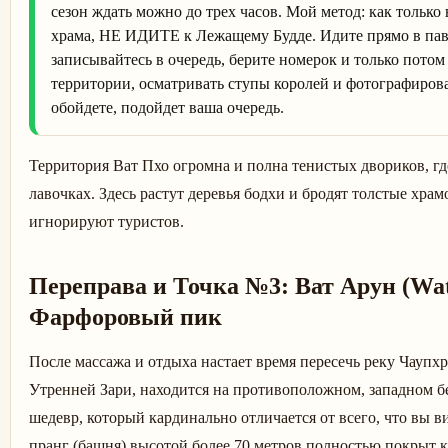
сезон ждать можно до трех часов. Мой метод: как только
храма, НЕ ИДИТЕ к Лежащему Будде. Идите прямо в пав
записывайтесь в очередь, берите номерок и только потом
территории, осматривать ступы королей и фотографироват
обойдете, подойдет ваша очередь.
Территория Ват Пхо огромна и полна тенистых двориков, г
лавочках. Здесь растут деревья бодхи и бродят толстые хра
игнорируют туристов.
Переправа и Точка №3: Ват Арун (Wa
Фарфоровый пик
После массажа и отдыха настает время пересечь реку Чаупх
Утренней Зари, находится на противоположном, западном б
шедевр, который кардинально отличается от всего, что вы в
пранг (башня) высотой более 70 метров полностью покрыт 