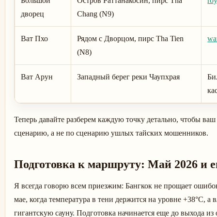
Большой
Остров Раттанакосин, пирс Tha
roy
дворец
Chang (N9)
Ват Пхо
Рядом с Дворцом, пирс Tha Tien
wa
(N8)
Ват Арун
Западный берег реки Чаупхрая
Би
ка
Теперь давайте разберем каждую точку детально, чтобы ваш
сценарию, а не по сценарию ушлых тайских мошенников.
Подготовка к маршруту: Май 2026 и е
Я всегда говорю всем приезжим: Бангкок не прощает ошибо
мае, когда температура в тени держится на уровне +38°C, а 
гигантскую сауну. Подготовка начинается еще до выхода из 